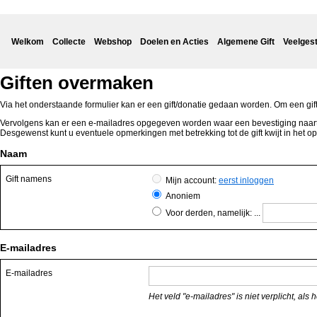
Welkom
Collecte
Webshop
Doelen en Acties
Algemene Gift
Veelges
Giften overmaken
Via het onderstaande formulier kan er een gift/donatie gedaan worden. Om een gif
Vervolgens kan er een e-mailadres opgegeven worden waar een bevestiging naartoe ve
Desgewenst kunt u eventuele opmerkingen met betrekking tot de gift kwijt in het 
Naam
Gift namens
Mijn account:
eerst inloggen
Anoniem
Voor derden, namelijk: ...
E-mailadres
E-mailadres