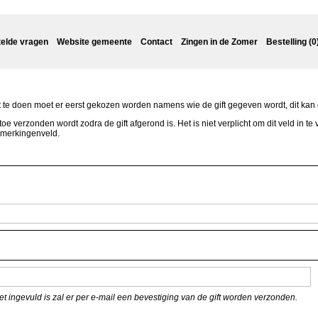
telde vragen
Website gemeente
Contact
Zingen in de Zomer
Bestelling (0
t te doen moet er eerst gekozen worden namens wie de gift gegeven wordt, dit kan
rzonden wordt zodra de gift afgerond is. Het is niet verplicht om dit veld in te v
opmerkingenveld.
Het veld "e-mailadres" is niet verplicht, als het ingevuld is zal er per e-mail een bevestiging van de gift worden verzonden.